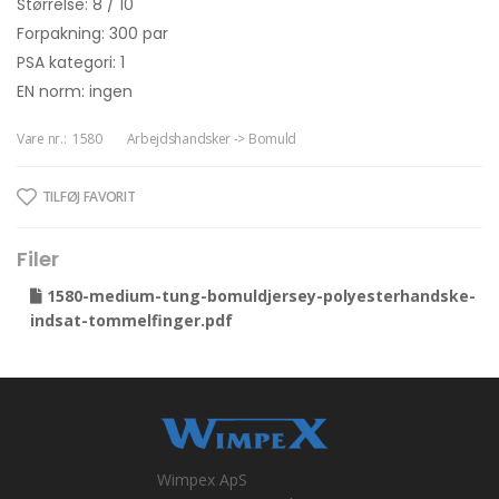
Størrelse: 8 / 10
Forpakning: 300 par
PSA kategori: 1
EN norm: ingen
Vare nr.:
1580
Arbejdshandsker -> Bomuld
TILFØJ FAVORIT
Filer
1580-medium-tung-bomuldjersey-polyesterhandske-
indsat-tommelfinger.pdf
Wimpex ApS