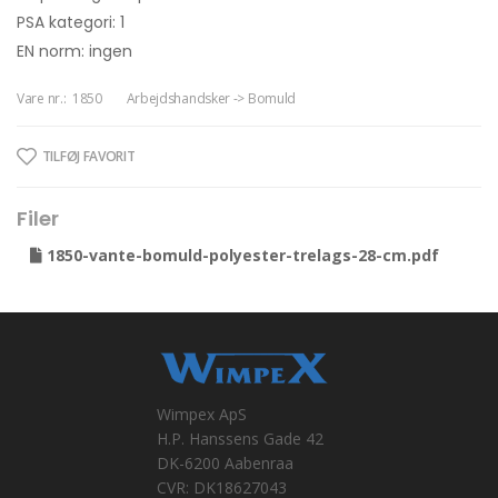
PSA kategori: 1
EN norm: ingen
Vare nr.:
1850
Arbejdshandsker -> Bomuld
TILFØJ FAVORIT
Filer
1850-vante-bomuld-polyester-trelags-28-cm.pdf
Wimpex ApS
H.P. Hanssens Gade 42
DK-6200 Aabenraa
CVR: DK18627043