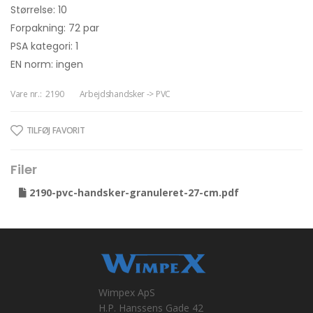
Størrelse: 10
Forpakning: 72 par
PSA kategori: 1
EN norm: ingen
Vare nr.:
2190
Arbejdshandsker -> PVC
TILFØJ FAVORIT
Filer
2190-pvc-handsker-granuleret-27-cm.pdf
Wimpex ApS
H.P. Hanssens Gade 42