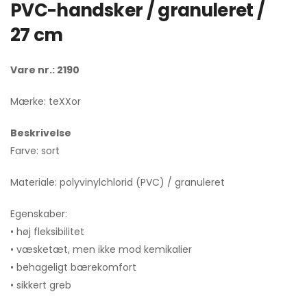
PVC-handsker / granuleret /
27 cm
Vare nr.: 2190
Mærke: teXXor
Beskrivelse
Farve: sort
Materiale: polyvinylchlorid (PVC) / granuleret
Egenskaber:
• høj fleksibilitet
• væsketæt, men ikke mod kemikalier
• behageligt bærekomfort
• sikkert greb