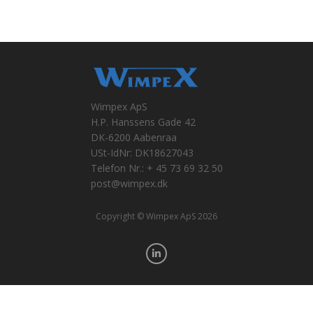
Wimpex ApS
H.P. Hanssens Gade 42
DK-6200 Aabenraa
USt-IdNr: DK18627043
Telefon Nr.: + 45 73 69 32 50
post@wimpex.dk
Copyright © Wimpex ApS 2026