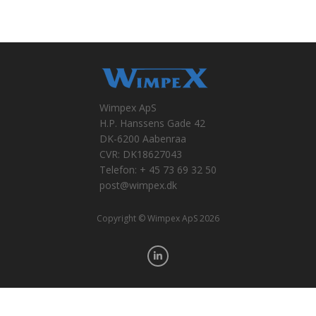
Wimpex ApS
H.P. Hanssens Gade 42
DK-6200 Aabenraa
CVR: DK18627043
Telefon: + 45 73 69 32 50
post@wimpex.dk
Copyright © Wimpex ApS 2026