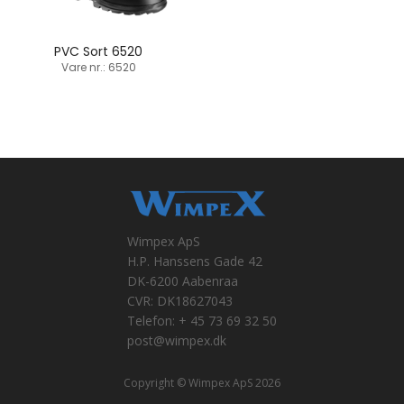
PVC Sort 6520
Vare nr.: 6520
Wimpex ApS
H.P. Hanssens Gade 42
DK-6200 Aabenraa
CVR: DK18627043
Telefon: + 45 73 69 32 50
post@wimpex.dk
Copyright © Wimpex ApS 2026