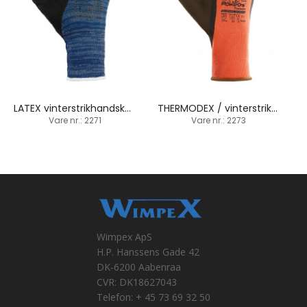
LATEX vinterstrikhandske / strikbund
THERMODEX / vinterstrikhandske / vandafvisende for
Vare nr.: 2271
Vare nr.: 2273
Wimpex ApS
H.P. Hanssens Gade 42
DK-6200 Aabenraa
CVR: DK18627043
Telefon: + 45 73 69 32 50