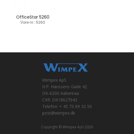
OfficeStar 5260
Vare nr.: 5260
Wimpex ApS
H.P. Hanssens Gade 42
DK-6200 Aabenraa
CVR: DK18627043
Telefon: + 45 73 69 32 50
post@wimpex.dk
Copyright © Wimpex ApS 2026