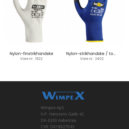
Nylon-finstrikhandske
Nylon-strikhandske / touchscreen egnet
Vare nr.: 1922
Vare nr.: 2402
Wimpex ApS
H.P. Hanssens Gade 42
DK-6200 Aabenraa
CVR: DK18627043