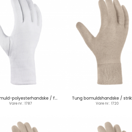
Tung bomuld-polyesterhandske / fordoblet / 30 cm
Tung bomuldshandske / stri
Vare nr.: 1787
Vare nr.: 1720