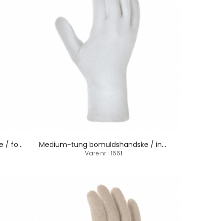
Medium-tung bomuldshandske / fordoblet / indsat tommelfinger
Medium-tung bomuldshandske / indsat tommelfinger
Vare nr.: 1561