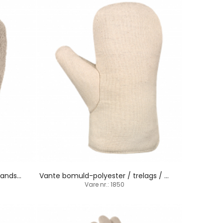
Tung bomuld-polyester løkkehandske / strikbund
Vante bomuld-polyester / trelags / 28 cm
Vare nr.: 1850