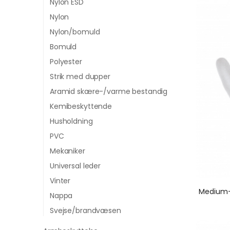
Nylon ESD
Nylon
Nylon/bomuld
Bomuld
Polyester
Strik med dupper
Aramid skære-/varme bestandig
Kemibeskyttende
Husholdning
PVC
Mekaniker
Universal leder
Vinter
Nappa
Svejse/brandvæsen