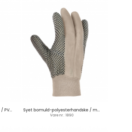
Medium-tung bomuldhandske / PVC-dupper / indsat tommelfinger
Syet bomuld-polyesterhandske / med dupper / strikbund
Vare nr.: 1890