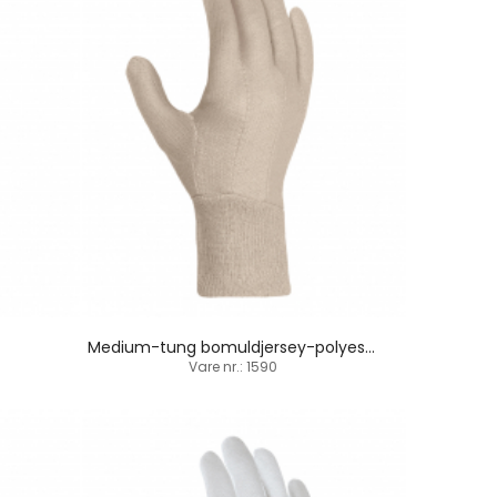
Medium-tung bomuldjersey-polyesterhandske / strikbund/ indsat tommelfinger
Vare nr.: 1590