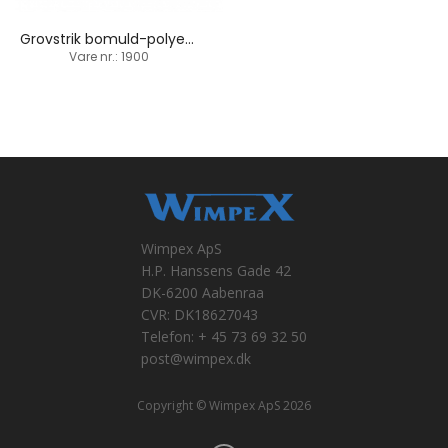
Grovstrik bomuld-polyesterhandske / PVC-dupper
Vare nr.: 1900
Wimpex ApS
H.P. Hanssens Gade 42
DK-6200 Aabenraa
CVR: DK18627043
Telefon: + 45 73 69 32 50
post@wimpex.dk
Copyright © Wimpex ApS 2026