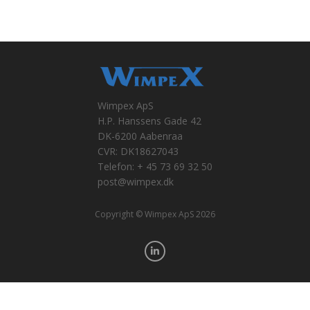
Wimpex ApS
H.P. Hanssens Gade 42
DK-6200 Aabenraa
CVR: DK18627043
Telefon: + 45 73 69 32 50
post@wimpex.dk
Copyright © Wimpex ApS 2026