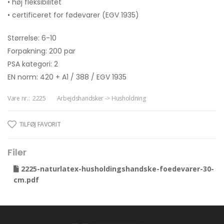
• høj fleksibilitet
• certificeret for fødevarer (EGV 1935)
Størrelse: 6-10
Forpakning: 200 par
PSA kategori: 2
EN norm: 420 + A1 / 388 / EGV 1935
Vare nr.:
2225
Arbejdshandsker -> Husholdning
TILFØJ FAVORIT
Filer
2225-naturlatex-husholdingshandske-foedevarer-30-
cm.pdf