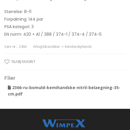
Størrelse: 8-11
Forpakning: 144 par
PSA kategori: 3
EN norm: 420 + A1 / 388 / 374-1 / 374-4 / 374-5
Vare nr.:
2366
Arbejdshandsker -> Kemibeskyttende
TILFØJ FAVORIT
Filer
2366-ru-bomuld-kemihandske-nitril-belaegning-35-
cm.pdf