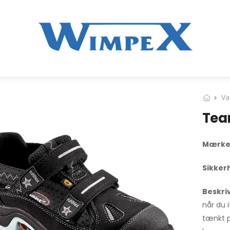
Va
Tea
Mærk
Sikker
Beskri
når du 
tænkt p