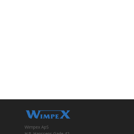
Wimpex ApS
H.P. Hanssens Gade 42