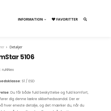
INFORMATION
FAVORITTER
rer
Detaljer
mStar 5106
e
: ruNNex
hedsklasse
: S1 / ESD
velse
: Du får både fuld beskyttelse og fuld komfort,
ifører dig denne lækre sikkerhedssandal. Der er
å hver eneste detalje, og det mærker du, når du