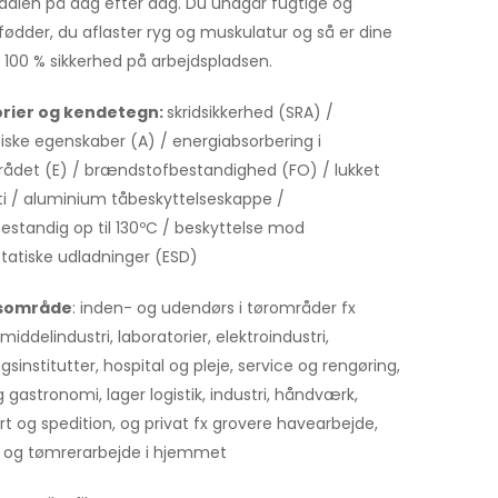
dalen på dag efter dag. Du undgår fugtige og
fødder, du aflaster ryg og muskulatur og så er dine
i 100 % sikkerhed på arbejdspladsen.
rier og kendetegn:
skridsikkerhed (SRA) /
tiske egenskaber (A) / energiabsorbering i
det (E) / brændstofbestandighed (FO) / lukket
i­­ / aluminium tåbeskyttelseskappe /
standig op til 130ºC / beskyttelse mod
statiske udladninger (ESD)
tsområde
: inden- og udendørs i tørområder fx
iddelindustri, laboratorier, elektroindustri,
gsinstitutter, hospital og pleje, service og rengøring,
 gastronomi, lager logistik, industri, håndværk,
rt og spedition, og privat fx grovere havearbejde,
g og tømrerarbejde i hjemmet