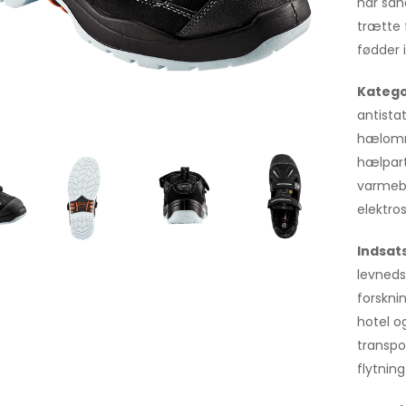
har san
trætte 
fødder 
Katego
antista
hælområ
hælpart
varmebe
elektro
Indsa
levnedsm
forsknin
hotel og
transpo
flytnin