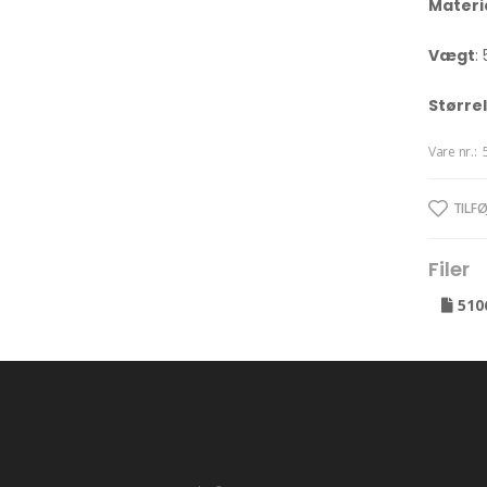
Materi
Vægt
:
Større
Vare nr.:
TILFØ
Filer
510