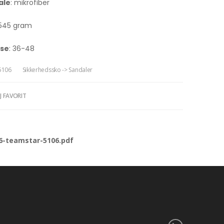
ale
: mikrofiber
 545 gram
lse
: 36-48
5106
Sikkerhedssko -> Sandaler
J FAVORIT
6-teamstar-5106.pdf