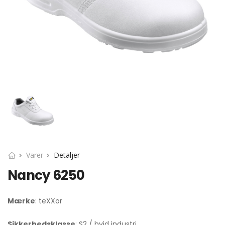
Varer
Detaljer
Nancy 6250
Mærke
: teXXor
Sikkerhedsklasse
: S2 / hvid industri