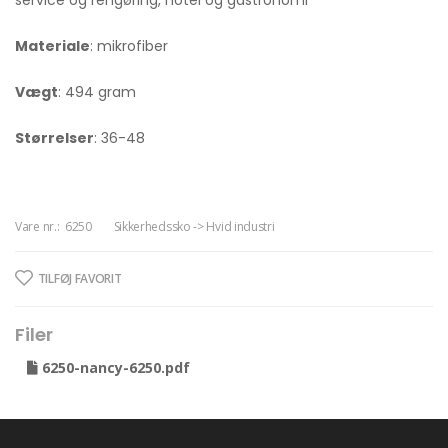
Materiale
: mikrofiber
Vægt
: 494 gram
Størrelser
: 36-48
Vare nr.:
6250
Sikkerhedssko -> Hvid industri
TILFØJ FAVORIT
Filer
6250-nancy-6250.pdf