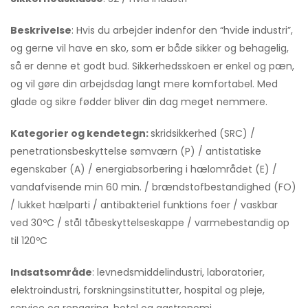
Beskrivelse
: Hvis du arbejder indenfor den “hvide industri”,
og gerne vil have en sko, som er både sikker og behagelig,
så er denne et godt bud. Sikkerhedsskoen er enkel og pæn,
og vil gøre din arbejdsdag langt mere komfortabel. Med
glade og sikre fødder bliver din dag meget nemmere.
Kategorier og kendetegn:
skridsikkerhed (SRC) /
penetrationsbeskyttelse sømværn (P) / antistatiske
egenskaber (A) / energiabsorbering i hælområdet (E) /
vandafvisende min 60 min. / brændstofbestandighed (FO)
/ lukket hælparti­­ / antibakteriel funktions foer / vaskbar
ved 30ºC / stål tåbeskyttelseskappe / varmebestandig op
til 120ºC
Indsatsområde
: levnedsmiddelindustri, laboratorier,
elektroindustri, forskningsinstitutter, hospital og pleje,
service og rengøring, hotel og gastronomi